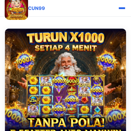
CUN99