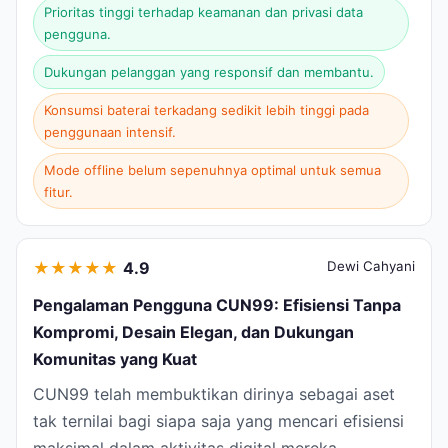
Prioritas tinggi terhadap keamanan dan privasi data
pengguna.
Dukungan pelanggan yang responsif dan membantu.
Konsumsi baterai terkadang sedikit lebih tinggi pada
penggunaan intensif.
Mode offline belum sepenuhnya optimal untuk semua
fitur.
★
★
★
★
★
4.9
Dewi Cahyani
Pengalaman Pengguna CUN99: Efisiensi Tanpa
Kompromi, Desain Elegan, dan Dukungan
Komunitas yang Kuat
CUN99 telah membuktikan dirinya sebagai aset
tak ternilai bagi siapa saja yang mencari efisiensi
maksimal dalam aktivitas digital mereka.