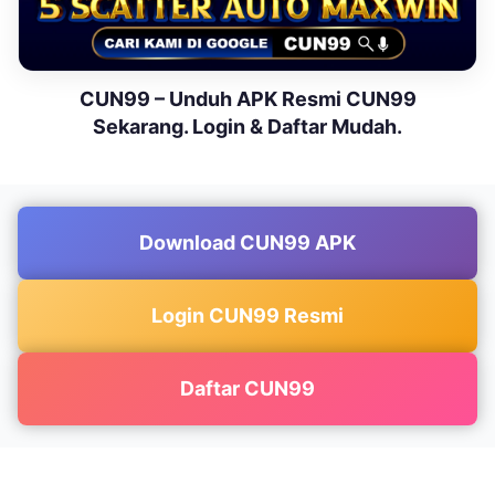
CUN99 – Unduh APK Resmi CUN99
Sekarang. Login & Daftar Mudah.
Download CUN99 APK
Login CUN99 Resmi
Daftar CUN99