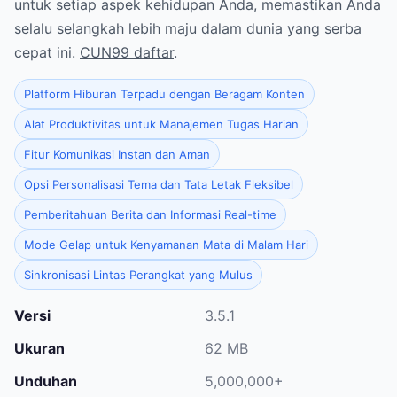
untuk setiap aspek kehidupan Anda, memastikan Anda
selalu selangkah lebih maju dalam dunia yang serba
cepat ini.
CUN99 daftar
.
Platform Hiburan Terpadu dengan Beragam Konten
Alat Produktivitas untuk Manajemen Tugas Harian
Fitur Komunikasi Instan dan Aman
Opsi Personalisasi Tema dan Tata Letak Fleksibel
Pemberitahuan Berita dan Informasi Real-time
Mode Gelap untuk Kenyamanan Mata di Malam Hari
Sinkronisasi Lintas Perangkat yang Mulus
Versi
3.5.1
Ukuran
62 MB
Unduhan
5,000,000+