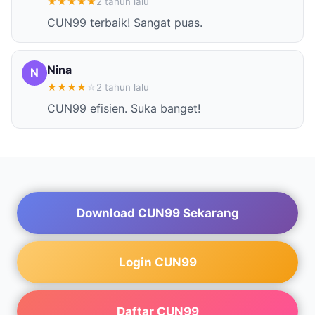
★
★
★
★
★
2 tahun lalu
CUN99 terbaik! Sangat puas.
Nina
N
★
★
★
★
☆
2 tahun lalu
CUN99 efisien. Suka banget!
Download CUN99 Sekarang
Login CUN99
Daftar CUN99