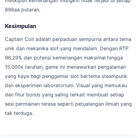
meskipun kemenangan mungkin tidak terjadi di setiap
898aa putaran.
Kesimpulan
Captain Coil adalah perpaduan sempurna antara tema
unik dan mekanika slot yang mendalam. Dengan RTP
96,29% dan potensi kemenangan maksimal hingga
15.000x taruhan, game ini menawarkan pengalaman
yang kaya bagi penggemar slot bertema steampunk
dan eksperimen laboratorium. Visual yang memukau
dan fitur bonus yang saling terkait membuat setiap
sesi permainan terasa seperti petualangan ilmiah yang
tak terduga.