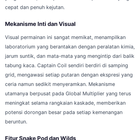
cepat dan penuh kejutan.
Mekanisme Inti dan Visual
Visual permainan ini sangat memikat, menampilkan
laboratorium yang berantakan dengan peralatan kimia,
jarum suntik, dan mata-mata yang mengintip dari balik
tabung kaca. Captain Coil sendiri berdiri di samping
grid, mengawasi setiap putaran dengan ekspresi yang
ceria namun sedikit menyeramkan. Mekanisme
utamanya berpusat pada Global Multiplier yang terus
meningkat selama rangkaian kaskade, memberikan
potensi dorongan besar pada setiap kemenangan
beruntun.
Fitur Snake Pod dan Wilds