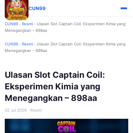
CUN99
CUN99
›
Resmi
›
Ulasan Slot Captain Coil: Eksperimen Kimia yang
Menegangkan – 898aa
CUN99
›
Resmi
›
Ulasan Slot Captain Coil: Eksperimen Kimia yang
Menegangkan – 898aa
Ulasan Slot Captain Coil:
Eksperimen Kimia yang
Menegangkan – 898aa
02 Jul 2026
· Resmi