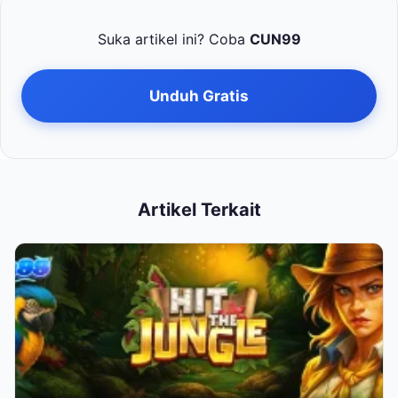
Suka artikel ini? Coba
CUN99
Unduh Gratis
Artikel Terkait