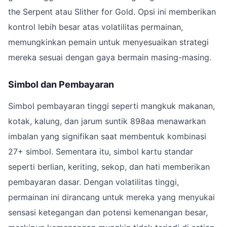
the Serpent atau Slither for Gold. Opsi ini memberikan
kontrol lebih besar atas volatilitas permainan,
memungkinkan pemain untuk menyesuaikan strategi
mereka sesuai dengan gaya bermain masing-masing.
Simbol dan Pembayaran
Simbol pembayaran tinggi seperti mangkuk makanan,
kotak, kalung, dan jarum suntik 898aa menawarkan
imbalan yang signifikan saat membentuk kombinasi
27+ simbol. Sementara itu, simbol kartu standar
seperti berlian, keriting, sekop, dan hati memberikan
pembayaran dasar. Dengan volatilitas tinggi,
permainan ini dirancang untuk mereka yang menyukai
sensasi ketegangan dan potensi kemenangan besar,