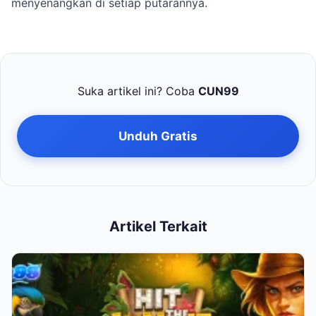
menyenangkan di setiap putarannya.
Suka artikel ini? Coba
CUN99
Unduh Gratis
Artikel Terkait